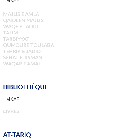
MKAF
MAJLIS E AMLA
QAIDEEN MAJLIS
WAQF E JADID
TALIM
TARBIYYAT
OUMOURE TOULABA
TEHRIK E JADID
SEHAT E JISMANI
WAQAR E AMAL
BIBLIOTHÉQUE
MKAF
LIVRES
AT-TARIQ