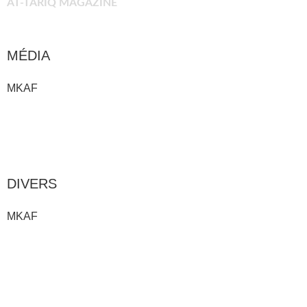
AT-TARIQ MAGAZINE
MÉDIA
MKAF
ÉVÈNEMENT MKAF
DIVERS
MKAF
HORAIRES PRIÈRES
E-SHOP