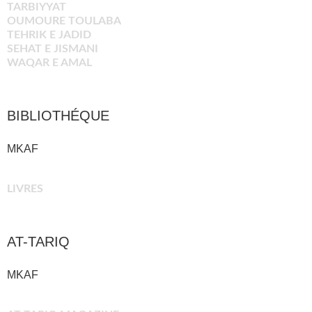
TARBIYYAT
OUMOURE TOULABA
TEHRIK E JADID
SEHAT E JISMANI
WAQAR E AMAL
BIBLIOTHÉQUE
MKAF
LIVRES
AT-TARIQ
MKAF