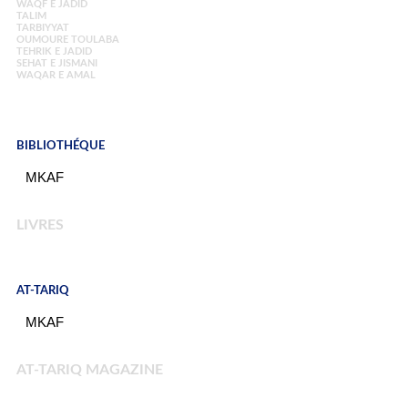
WAQF E JADID
TALIM
TARBIYYAT
OUMOURE TOULABA
TEHRIK E JADID
SEHAT E JISMANI
WAQAR E AMAL
BIBLIOTHÉQUE
MKAF
LIVRES
AT-TARIQ
MKAF
AT-TARIQ MAGAZINE