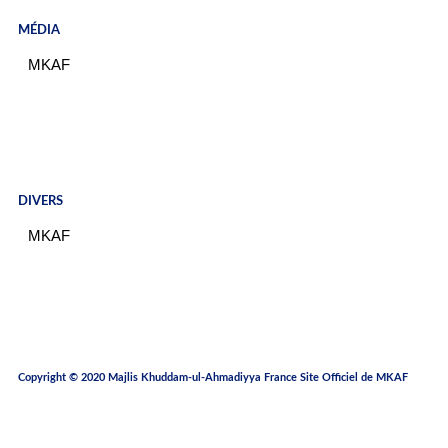
MÉDIA
MKAF
ÉVÈNEMENT MKAF
DIVERS
MKAF
HORAIRES PRIÈRES
E-SHOP
Copyright © 2020 Majlis Khuddam-ul-Ahmadiyya France Site Officiel de MKAF