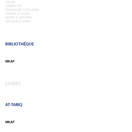
TALIM
TARBIYYAT
OUMOURE TOULABA
TEHRIK E JADID
SEHAT E JISMANI
WAQAR E AMAL
BIBLIOTHÉQUE
MKAF
LIVRES
AT-TARIQ
MKAF