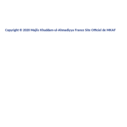
HORAIRES PRIÈRES
E-SHOP
Copyright © 2020 Majlis Khuddam-ul-Ahmadiyya France Site Officiel de MKAF